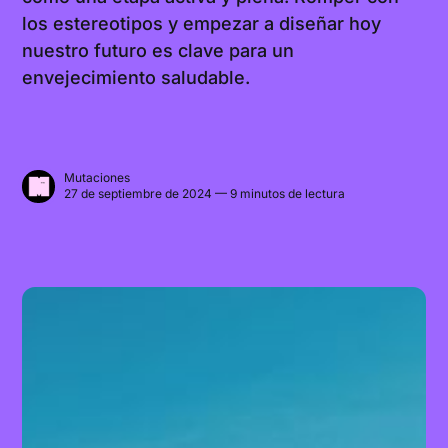
los estereotipos y empezar a diseñar hoy
nuestro futuro es clave para un
envejecimiento saludable.
Mutaciones
27 de septiembre de 2024 — 9 minutos de lectura