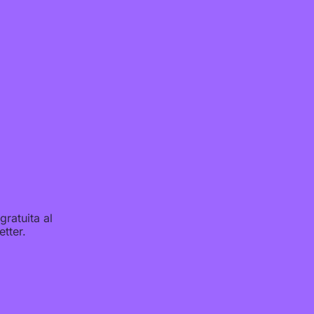
ratuita al
tter.