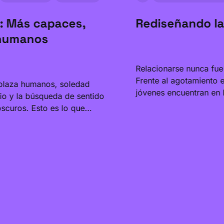
 Más capaces,
Rediseñando la
humanos
Relacionarse nunca fue
Frente al agotamiento 
plaza humanos, soledad
jóvenes encuentran en l
o y la búsqueda de sentido
libre de fricción. Esta e
scuros. Esto es lo que
una inmersión en la inti
 en SXSW 2026 -- y las
la paradoja de una gen
e nos trajo de vuelta. ¿Qué
recurre a las máquinas
anos estamos volviéndonos
conectar como humano
o?