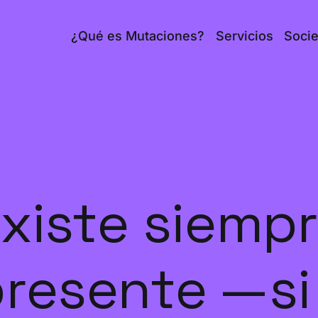
¿Qué es Mutaciones?
Servicios
Soci
existe siemp
presente —s