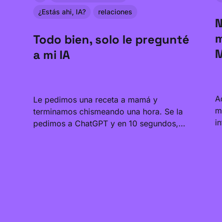
¿Estás ahi, IA?
relaciones
N
m
Todo bien, solo le pregunté
M
a mi IA
A
Le pedimos una receta a mamá y
m
terminamos chismeando una hora. Se la
i
pedimos a ChatGPT y en 10 segundos,
D
listo -- pero sin chisme. Hablamos con 8
a
jóvenes en Lima sobre lo que le
l
confiesan a su IA que no le dicen a nadie
c
más. Así arranca Relaciones Sintéticas,
j
nuestra nueva serie.