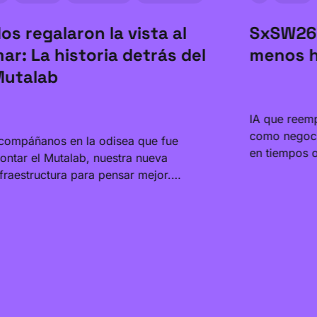
os regalaron la vista al
SxSW26:
ar: La historia detrás del
menos 
utalab
IA que reem
como negoci
compáñanos en la odisea que fue
en tiempos o
ontar el Mutalab, nuestra nueva
encontramos
nfraestructura para pensar mejor.
preguntas qu
escubre todo lo que tuvimos que
tipo de hum
travesar: el choque con el presupuesto,
en el proces
a interminable burocracia y una carrera
ontra el tiempo para llegar con las
ustas a la inauguración.