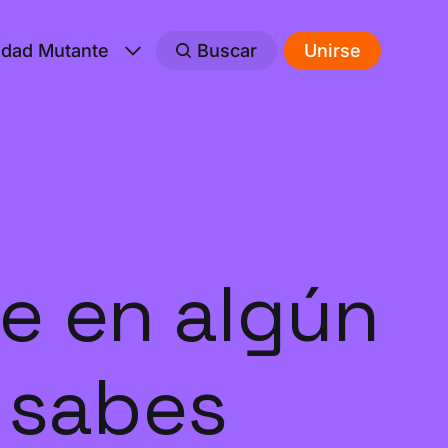
edad Mutante
Buscar
Unirse
re en algún
i sabes