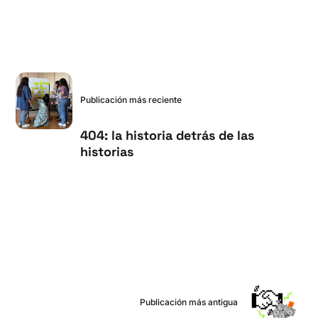
Publicación más reciente
404: la historia detrás de las
historias
Publicación más antigua