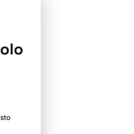
solo
o
isto