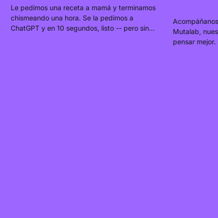
Le pedimos una receta a mamá y terminamos
chismeando una hora. Se la pedimos a
Acompáñanos e
ChatGPT y en 10 segundos, listo -- pero sin
Mutalab, nues
chisme. Hablamos con 8 jóvenes en Lima
pensar mejor.
sobre lo que le confiesan a su IA que no le
que atravesar
dicen a nadie más. Así arranca Relaciones
la interminabl
Sintéticas, nuestra nueva serie.
el tiempo para
inauguración.