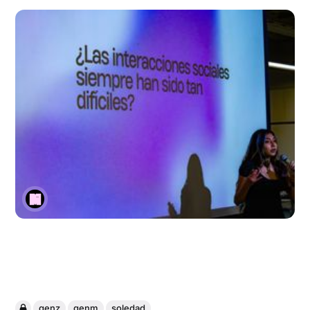
genz
genm
soledad