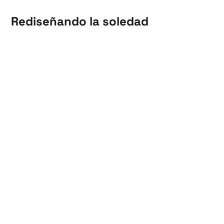
Rediseñando la soledad
Relacionarse nunca fue tan costoso. Frente al agotamiento
emocional, lxs jóvenes encuentran en la IA un refugio libre
de fricción. Esta es la historia de una inmersión en la
intimidad artificial, y la paradoja de una generación que
recurre a las máquinas para aprender a conectar como
humanos.