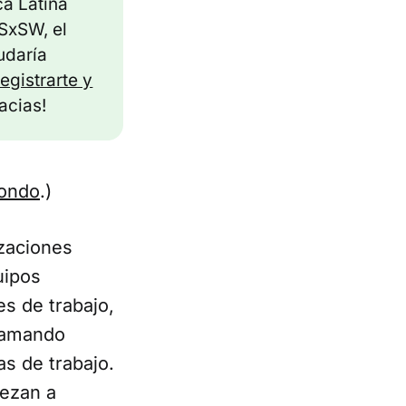
ca Latina
SxSW, el
udaría
registrarte y
acias!
fondo
.)
zaciones
uipos
s de trabajo,
gramando
s de trabajo.
iezan a