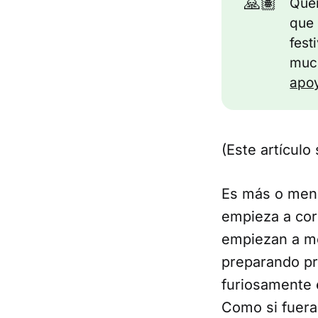
🙏🏽
Quer
que 
fest
much
apoy
(Este artículo
Es más o meno
empieza a cor
empiezan a mo
preparando pr
furiosamente 
Como si fuera