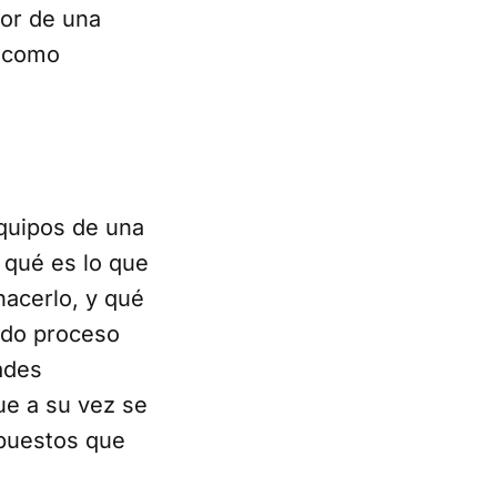
or de una
y como
quipos de una
 qué es lo que
hacerlo, y qué
ado proceso
ades
ue a su vez se
upuestos que