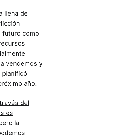
 llena de
ficción
el futuro como
recursos
ialmente
 la vendemos y
planificó
 próximo año.
través del
es es
pero la
e podemos