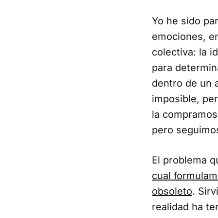
Yo he sido pa
emociones, en
colectiva: la 
para determin
dentro de un 
imposible, pe
la compramos 
pero seguimos
El problema q
cual formulam
obsoleto
. Sir
realidad ha t