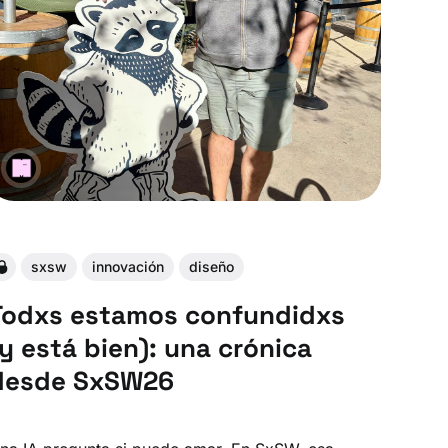
sxsw
innovación
diseño
Todxs estamos confundidxs
(y está bien): una crónica
desde SxSW26