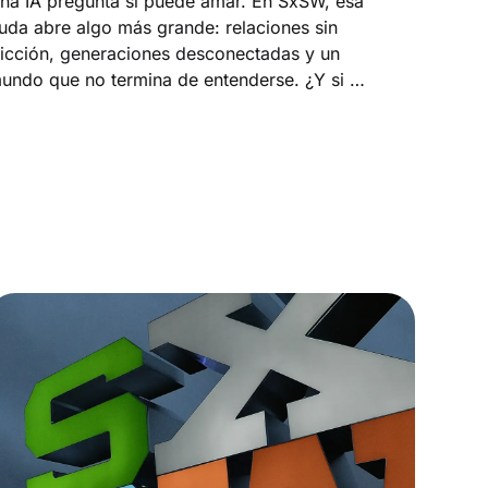
na IA pregunta si puede amar. En SxSW, esa
uda abre algo más grande: relaciones sin
ricción, generaciones desconectadas y un
undo que no termina de entenderse. ¿Y si el
roblema no es la tecnología, sino nosotros?