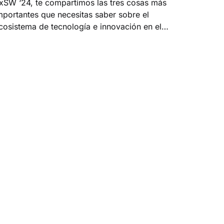
xSW ‘24, te compartimos las tres cosas más
mportantes que necesitas saber sobre el
cosistema de tecnología e innovación en el
erú (o una serie de opiniones impopulares
ara que todo el mundo se moleste con
osotros).