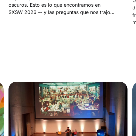
U
oscuros. Esto es lo que encontramos en
d
SXSW 2026 -- y las preguntas que nos trajo
f
de vuelta. ¿Qué tipo de humanos estamos
m
volviéndonos en el proceso?
p