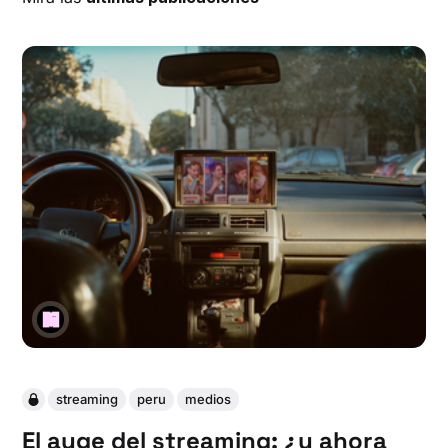
streaming
peru
medios
El auge del streaming: ¿y ahora