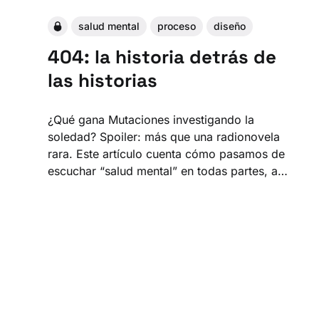
salud mental
proceso
diseño
404: la historia detrás de
las historias
¿Qué gana Mutaciones investigando la
soledad? Spoiler: más que una radionovela
rara. Este artículo cuenta cómo pasamos de
escuchar “salud mental” en todas partes, a
crear futuros posibles y principios de diseño
para enfrentar la epidemia silenciosa del siglo.