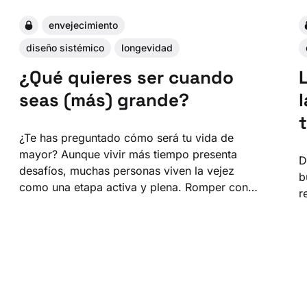
envejecimiento
diseño sistémico
longevidad
¿Qué quieres ser cuando
seas (más) grande?
¿Te has preguntado cómo será tu vida de
mayor? Aunque vivir más tiempo presenta
D
desafíos, muchas personas viven la vejez
b
como una etapa activa y plena. Romper con
r
los estereotipos y empezar a diseñar hoy
nuestro futuro es clave para un envejecimiento
saludable.