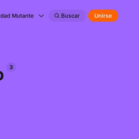
edad Mutante
Buscar
Unirse
o
3