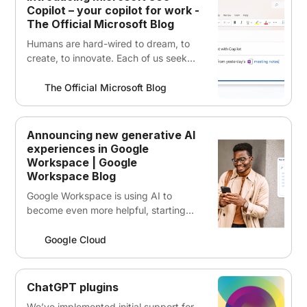
Copilot – your copilot for work -
The Official Microsoft Blog
Humans are hard-wired to dream, to
create, to innovate. Each of us seeks
to do work that gives us purpose — to
write a great novel, to make a
The Official Microsoft Blog
discovery, to build strong
communities, to care for the sick. The
urge to connect to the core of our
Announcing new generative AI
work lives in all of us. But…
experiences in Google
Workspace | Google
Workspace Blog
Google Workspace is using AI to
become even more helpful, starting
with new capabilities in Docs and
Gmail to write and refine content.
Google Cloud
ChatGPT plugins
We’ve implemented initial support for