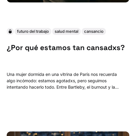
futuro del trabajo
salud mental
cansancio
¿Por qué estamos tan cansadxs?
Una mujer dormida en una vitrina de París nos recuerda
algo incómodo: estamos agotadxs, pero seguimos
intentando hacerlo todo. Entre Bartleby, el burnout y la
ilusión del “sí puedes con todo”, surge una pregunta
urgente: ¿y si la resistencia fuera simplemente no hacer?