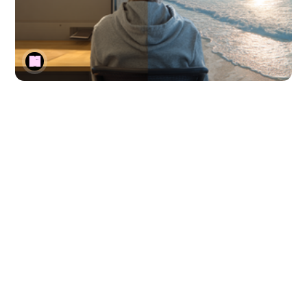
futuro del trabajo
trabajo remoto
productividad
¿Qué pasó con mi home office?
La era del trabajo remoto abrió una libertad inesperada…
hasta que la desconfianza lo trajo todo abajo. ¿Por qué
estamos regresando a la oficina realmente? Detrás del
discurso de “productividad” hay una historia mucho más
profunda —y más incómoda.