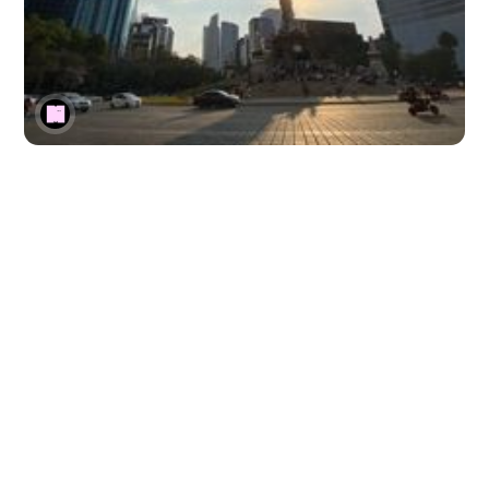
cdmx
ecosistemas
ciudades creativas
Ciudades Creativas: Migración,
innovación y gentrificación en
Ciudad de México
Exploramos cómo se construyen los ecosistemas creativos