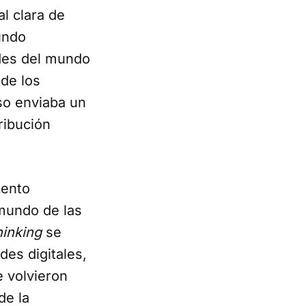
al clara de
undo
ndes del mundo
 de los
so enviaba un
ribución
iento
 mundo de las
hinking
se
des digitales,
 volvieron
de la