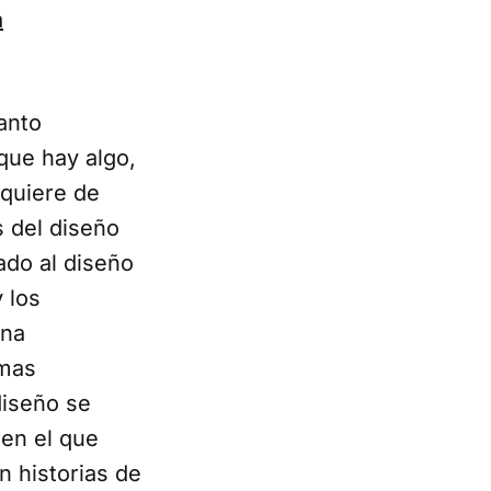
a
anto
 que hay algo,
quiere de
s del diseño
ado al diseño
 los
una
smas
diseño se
 en el que
 historias de