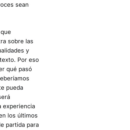
 voces sean
 que
ra sobre las
ualidades y
texto. Por eso
der qué pasó
deberíamos
te pueda
será
a experiencia
en los últimos
e partida para