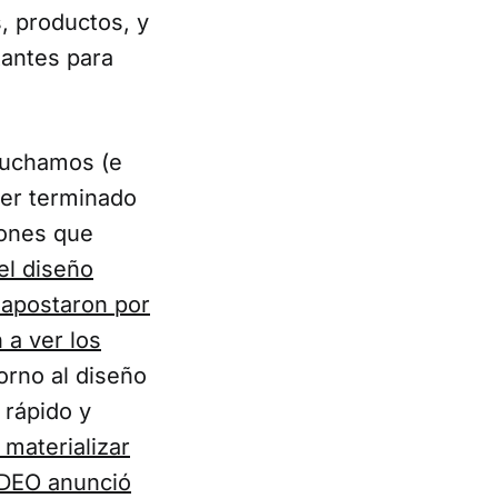
s, productos, y
tantes para
cuchamos (e
er terminado
iones que
del diseño
apostaron por
 a ver los
orno al diseño
 rápido y
 materializar
IDEO anunció