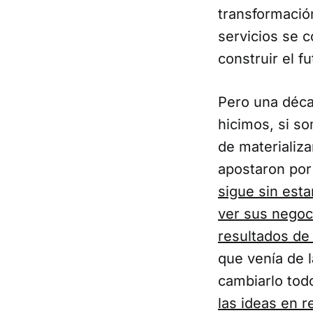
transformación
servicios se 
construir el f
Pero una déc
hicimos, si s
de materializ
apostaron por
sigue sin est
ver sus negoc
resultados de
que venía de 
cambiarlo to
las ideas en r